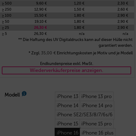
≥ 500
9,60 €
1,20 €
2,30 €
≥ 250
12,90 €
1,50 €
2,60 €
≥ 100
15,50 €
1,80 €
2,90 €
≥ 50
19,10 €
1,80 €
2,90 €
≥ 25
26,30 €
1,80 €
2,90 €
≥ 5
26,30 €
n/a
n/a
** Die Haftung des UV Digitaldrucks kann auf dieser Hülle nicht
garantiert werden.
35,00
€
* Zzgl.
Einrichtungskosten je Motiv und je Modell
Endkundenpreise exkl. MwSt.
Wiederverkäuferpreise anzeigen.
Modell
iPhone 13
iPhone 13 pro
iPhone 14
iPhone 14 pro
iPhone SE2/SE3/8/7/6s/6
iPhone 15
iPhone 15 pro
iPhone 16
iPhone 16 plus