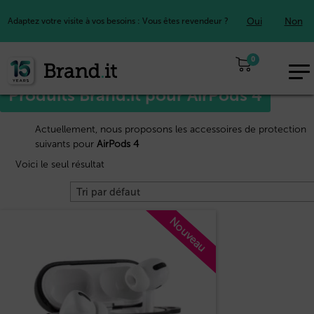
Oui
Non
Adaptez votre visite à vos besoins : Vous êtes revendeur ?
Accueil
Apple™
/
/ AirPods 4
0
EUR
Produits Brand.it pour AirPods 4
FR
Actuellement, nous proposons les accessoires de protection
suivants pour
AirPods 4
Voici le seul résultat
Nouveau