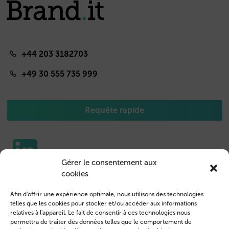
+44 203 3182703
+49 30 555 735 999
Requête rapide
Gérer le consentement aux
cookies
Etuis pour portable
Nous contacter
Afin d'offrir une expérience optimale, nous utilisons des technologies
Housse de Tablet
Connexion des clients
telles que les cookies pour stocker et/ou accéder aux informations
relatives à l'appareil. Le fait de consentir à ces technologies nous
Devenir revendeur
Mentions légales
permettra de traiter des données telles que le comportement de