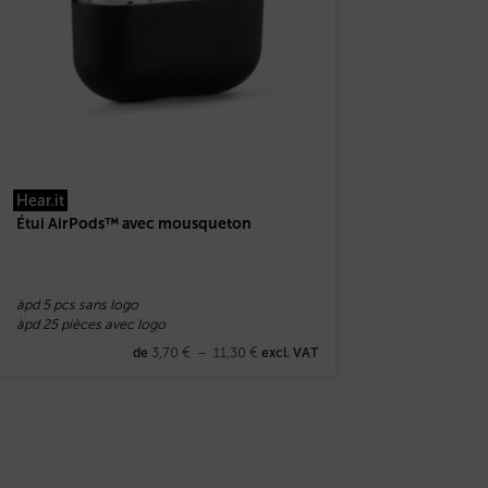
Hear.it
Étui AirPods™ avec mousqueton
àpd 5 pcs sans logo
àpd 25 pièces avec logo
3,70
€
–
11,30
€
de
excl. VAT