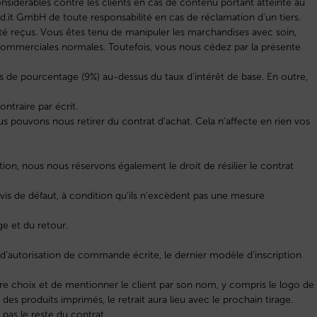
sidérables contre les clients en cas de contenu portant atteinte au
d.it GmbH de toute responsabilité en cas de réclamation d’un tiers.
été reçus. Vous êtes tenu de manipuler les marchandises avec soin,
 commerciales normales. Toutefois, vous nous cédez par la présente
s de pourcentage (9%) au-dessus du taux d’intérêt de base. En outre,
ontraire par écrit.
 pouvons nous retirer du contrat d’achat. Cela n’affecte en rien vos
ion, nous nous réservons également le droit de résilier le contrat
avis de défaut, à condition qu’ils n’excèdent pas une mesure
ge et du retour.
d’autorisation de commande écrite, le dernier modèle d’inscription
re choix et de mentionner le client par son nom, y compris le logo de
des produits imprimés, le retrait aura lieu avec le prochain tirage.
a pas le reste du contrat.