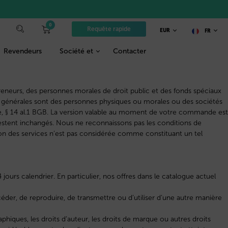
0
Requête rapide
EUR
FR
Revendeurs
Société et
Contacter
reneurs, des personnes morales de droit public et des fonds spéciaux
ns générales sont des personnes physiques ou morales ou des sociétés
nte, § 14 al.1 BGB. La version valable au moment de votre commande est
restent inchangés. Nous ne reconnaissons pas les conditions de
tion des services n’est pas considérée comme constituant un tel
ours calendrier. En particulier, nos offres dans le catalogue actuel
 céder, de reproduire, de transmettre ou d’utiliser d’une autre manière
iques, les droits d’auteur, les droits de marque ou autres droits