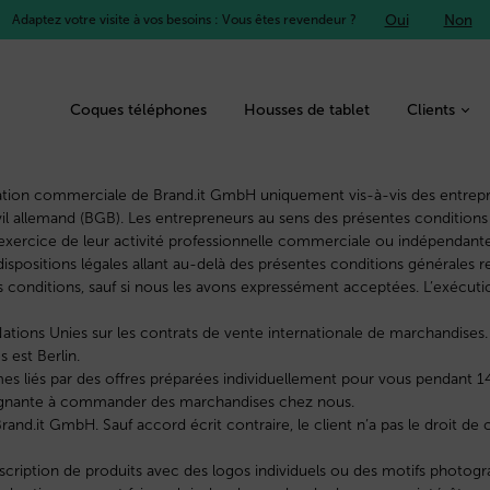
Oui
Non
Adaptez votre visite à vos besoins : Vous êtes revendeur ?
Coques téléphones
Housses de tablet
Clients
relation commerciale de Brand.it GmbH uniquement vis-à-vis des entrep
civil allemand (BGB). Les entrepreneurs au sens des présentes conditio
 l’exercice de leur activité professionnelle commerciale ou indépenda
dispositions légales allant au-delà des présentes conditions générales 
tes conditions, sauf si nous les avons expressément acceptées. L’exécu
Nations Unies sur les contrats de vente internationale de marchandises.
 est Berlin.
s liés par des offres préparées individuellement pour vous pendant 14 j
traignante à commander des marchandises chez nous.
rand.it GmbH. Sauf accord écrit contraire, le client n’a pas le droit de
iption de produits avec des logos individuels ou des motifs photograph