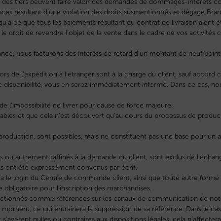
 des tiers peuvent faire valoir des demandes de dommages-intérêts con
nces résultant d’une violation des droits susmentionnés et dégage Bran
u’à ce que tous les paiements résultant du contrat de livraison aient 
droit de revendre l’objet de la vente dans le cadre de vos activités
nce, nous facturons des intérêts de retard d’un montant de neuf point
ors de l’expédition à l’étranger sont à la charge du client, sauf accord c
disponibilité, vous en serez immédiatement informé. Dans ce cas, nous
e l’impossibilité de livrer pour cause de force majeure.
isables et que cela n’est découvert qu’au cours du processus de product
la production, sont possibles, mais ne constituent pas une base pour un 
és ou autrement raffinés à la demande du client, sont exclus de l’échan
’ils ont été expressément convenus par écrit.
 le login du Centre de commande client, ainsi que toute autre forme 
e obligatoire pour l’inscription des marchandises.
 sélectionnés comme références sur les canaux de communication de not
ut moment, ce qui entraînera la suppression de sa référence. Dans le cas 
t s’avèrent nulles ou contraires aux dispositions légales, cela n’affecter