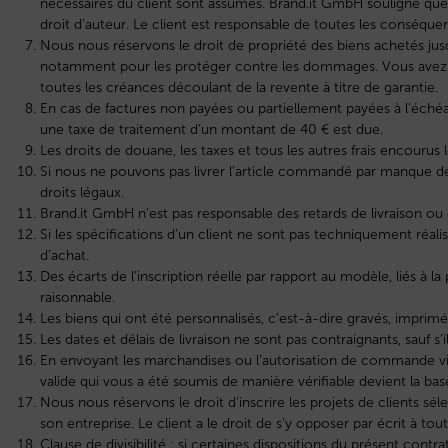
nécessaires du client sont assumés. Brand.it GmbH souligne que
droit d’auteur. Le client est responsable de toutes les conséque
Nous nous réservons le droit de propriété des biens achetés jusq
notamment pour les protéger contre les dommages. Vous avez le 
toutes les créances découlant de la revente à titre de garantie.
En cas de factures non payées ou partiellement payées à l’échéa
une taxe de traitement d’un montant de 40 € est due.
Les droits de douane, les taxes et tous les autres frais encourus l
Si nous ne pouvons pas livrer l’article commandé par manque de 
droits légaux.
Brand.it GmbH n’est pas responsable des retards de livraison ou d
Si les spécifications d’un client ne sont pas techniquement réal
d’achat.
Des écarts de l’inscription réelle par rapport au modèle, liés à 
raisonnable.
Les biens qui ont été personnalisés, c’est-à-dire gravés, imprim
Les dates et délais de livraison ne sont pas contraignants, sauf s
En envoyant les marchandises ou l’autorisation de commande via
valide qui vous a été soumis de manière vérifiable devient la bas
Nous nous réservons le droit d’inscrire les projets de clients
son entreprise. Le client a le droit de s’y opposer par écrit à to
Clause de divisibilité : si certaines dispositions du présent contra