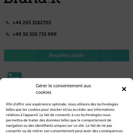
+44 203 3182703
+49 30 555 735 999
Requête rapide
Gérer le consentement aux
cookies
Etuis pour portable
Nous contacter
Afin d'offrir une expérience optimale, nous utilisons des technologies
Housse de Tablet
Connexion des clients
telles que les cookies pour stocker et/ou accéder aux informations
relatives à l'appareil. Le fait de consentir à ces technologies nous
Devenir revendeur
Mentions légales
permettra de traiter des données telles que le comportement de
navigation ou des identifiants uniques sur ce site. Le fait de ne pas
Profil de l’entreprise
Conditions générales
consentir ou de retirer son consentement peut avoir des conséquences