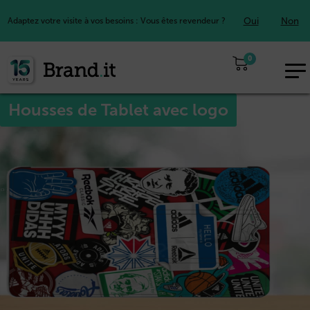
Oui
Non
Adaptez votre visite à vos besoins : Vous êtes revendeur ?
0
EUR
FR
Housses de Tablet avec logo