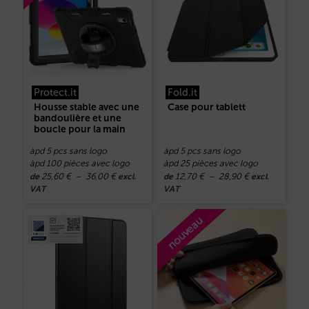
Protect.it
Fold.it
Housse stable avec une
Case pour tablett
bandoulière et une
boucle pour la main
àpd 5 pcs sans logo
àpd 5 pcs sans logo
àpd 100 pièces avec logo
àpd 25 pièces avec logo
25,60
€
–
36,00
€
12,70
€
–
28,90
€
de
excl.
de
excl.
VAT
VAT
nouveau