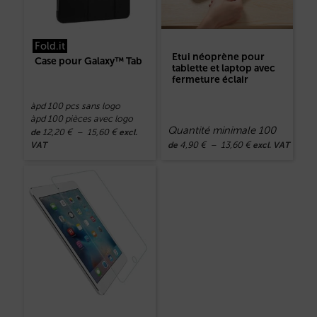
Fold.it
Etui néoprène pour
Case pour Galaxy™ Tab
tablette et laptop avec
fermeture éclair
àpd 100 pcs sans logo
àpd 100 pièces avec logo
Quantité minimale 100
12,20
€
–
15,60
€
de
excl.
4,90
€
–
13,60
€
VAT
de
excl. VAT