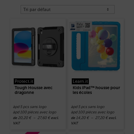
Protect.it
Learn.it
Tough Housse avec
Kids iPad™ housse pour
dragonne
les écoles
àpd 5 pcs sans logo
àpd 5 pcs sans logo
àpd 100 pièces avec logo
àpd 100 pièces avec logo
20,20
€
–
27,60
€
14,20
€
–
27,20
€
de
excl.
de
excl.
VAT
VAT