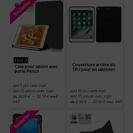
Bestseller
Fold.it
Couverture arrière du
Case pour tablett avec
TPU pour les tablettes
porte Pencil
àpd 5 pcs sans logo
àpd 25 pièces avec logo
àpd 50 pcs sans logo
àpd 50 pièces avec logo
16,10
€
–
33,70
€
de
excl.
8,50
€
–
22,90
€
VAT
de
excl. VAT
Bestseller