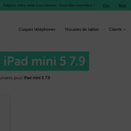
Oui
Non
Adaptez votre visite à vos besoins : Vous êtes revendeur ?
Coques téléphones
Housses de tablet
Clients
 iPad mini 5 7.9
suivants pour
iPad mini 5 7.9