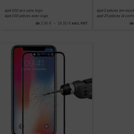
àpd 100 pcs sans logo
àpd 5 pièces (en stock
àpd 100 pièces avec logo
àpd 25 pièces (à co
3,90
€
–
18,00
€
de
excl. VAT
d