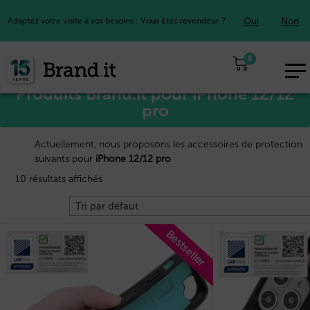
Oui
Non
Adaptez votre visite à vos besoins : Vous êtes revendeur ?
Accueil
Apple™
/
/ iPhone 12/12 pro
0
EUR
Produits Brand.it pour iPhone 12/12
FR
pro
Actuellement, nous proposons les accessoires de protection
suivants pour
iPhone 12/12 pro
10 résultats affichés
Bestseller