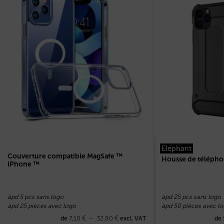
Elephant
Couverture compatible MagSafe ™
Housse de télépho
iPhone ™
àpd 5 pcs sans logo
àpd 25 pcs sans logo
àpd 25 pièces avec logo
àpd 50 pièces avec l
7,10
€
–
32,80
€
de
excl. VAT
de