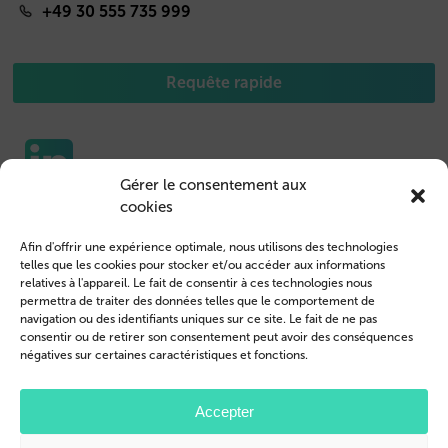
+49 30 555 735 999
Requête rapide
Gérer le consentement aux
cookies
Etuis pour portable
Nous contacter
Afin d'offrir une expérience optimale, nous utilisons des technologies
Housse de Tablet
Connexion des clients
telles que les cookies pour stocker et/ou accéder aux informations
relatives à l'appareil. Le fait de consentir à ces technologies nous
Devenir revendeur
Mentions légales
permettra de traiter des données telles que le comportement de
navigation ou des identifiants uniques sur ce site. Le fait de ne pas
Profil de l’entreprise
Conditions générales
consentir ou de retirer son consentement peut avoir des conséquences
négatives sur certaines caractéristiques et fonctions.
Blog
Politique de confidentialité
© 2026 Brand.it
Accepter
Apple, iPhone, iPad, MagSafe et Airpod sont des marques d'Apple Inc.