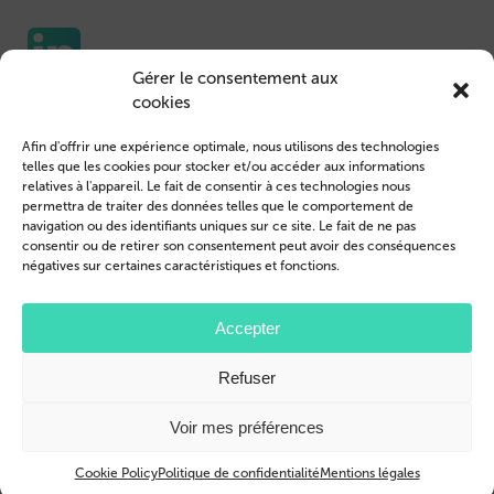
Gérer le consentement aux
cookies
Etuis pour portable
Nous contacter
Afin d'offrir une expérience optimale, nous utilisons des technologies
Housse de Tablet
Connexion des clients
telles que les cookies pour stocker et/ou accéder aux informations
relatives à l'appareil. Le fait de consentir à ces technologies nous
Devenir revendeur
Mentions légales
permettra de traiter des données telles que le comportement de
navigation ou des identifiants uniques sur ce site. Le fait de ne pas
Profil de l’entreprise
Conditions générales
consentir ou de retirer son consentement peut avoir des conséquences
négatives sur certaines caractéristiques et fonctions.
Blog
Politique de confidentialité
© 2026 Brand.it
Accepter
Apple, iPhone, iPad, MagSafe et Airpod sont des marques d'Apple Inc.
Refuser
déposées aux États-Unis et dans d'autres pays et régions.
Samsung, le logo Samsung, Galaxy, et Galaxy Tab sont des marques déposées
de Samsung Electronics.
Voir mes préférences
Cookie Policy
Politique de confidentialité
Mentions légales