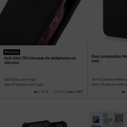
Monkey
Étui compatible M
Soft Slim TPU Housse de téléphone en
noir
silicone
àpd 5 pcs sans logo
from 5 pieces without
àpd 25 pièces avec logo
from 25 pieces with l
2,20
€
–
14,80
€
de
excl. VAT
de