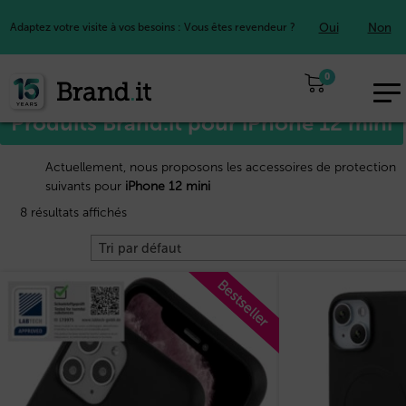
Oui
Non
Adaptez votre visite à vos besoins : Vous êtes revendeur ?
Accueil
Apple™
/
/ iPhone 12 mini
0
EUR
Produits Brand.it pour iPhone 12 mini
FR
Actuellement, nous proposons les accessoires de protection
suivants pour
iPhone 12 mini
8 résultats affichés
Bestseller