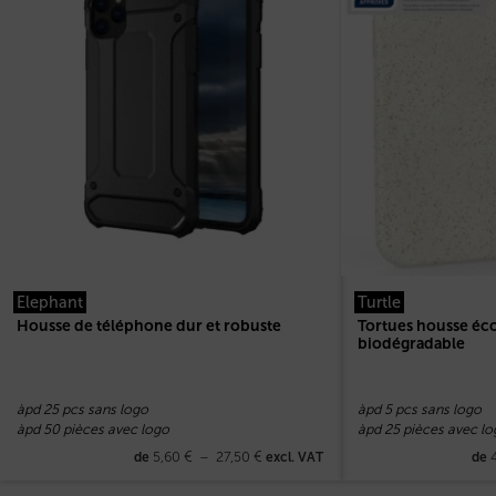
Elephant
Turtle
Housse de téléphone dur et robuste
Tortues housse éc
biodégradable
àpd 25 pcs sans logo
àpd 5 pcs sans logo
àpd 50 pièces avec logo
àpd 25 pièces avec lo
5,60
€
–
27,50
€
de
excl. VAT
de