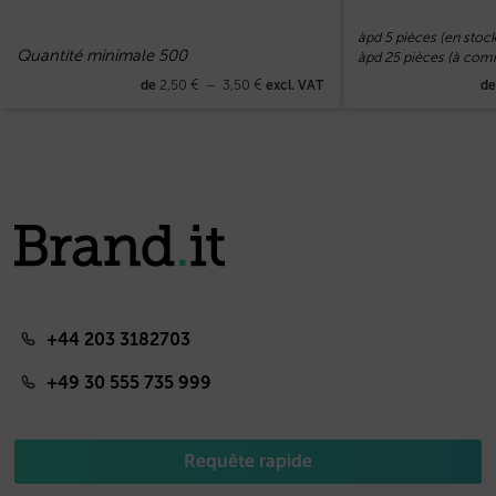
àpd 5 pièces (en stock
Quantité minimale 500
àpd 25 pièces (à co
2,50
€
–
3,50
€
de
excl. VAT
d
+44 203 3182703
+49 30 555 735 999
Requête rapide