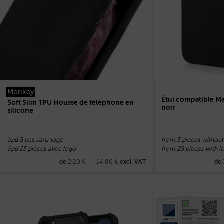
Monkey
Étui compatible M
Soft Slim TPU Housse de téléphone en
noir
silicone
àpd 5 pcs sans logo
from 5 pieces without
àpd 25 pièces avec logo
from 25 pieces with l
2,20
€
–
14,80
€
de
excl. VAT
de