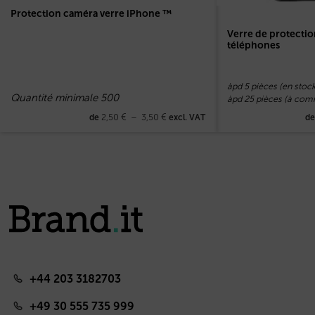
Protection caméra verre iPhone ™
Verre de protectio
téléphones
àpd 5 pièces (en stock
Quantité minimale 500
àpd 25 pièces (à co
2,50
€
–
3,50
€
de
excl. VAT
d
+44 203 3182703
+49 30 555 735 999