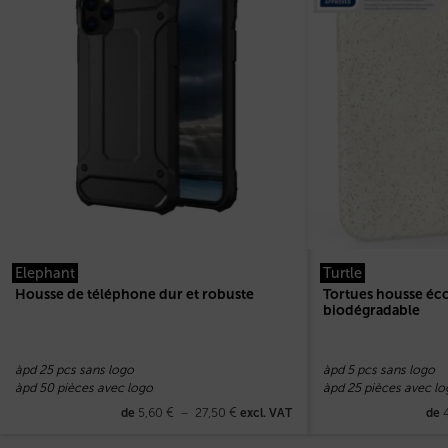
Elephant
Turtle
Housse de téléphone dur et robuste
Tortues housse éc
biodégradable
àpd 25 pcs sans logo
àpd 5 pcs sans logo
àpd 50 pièces avec logo
àpd 25 pièces avec lo
5,60
€
–
27,50
€
de
excl. VAT
de