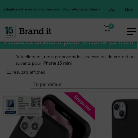
Oui
Non
Adaptez votre visite à vos besoins : Vous êtes revendeur ?
Accueil
Apple™
/
/ iPhone 13 mini
0
EUR
Produits Brand.it pour iPhone 13 mini
FR
Actuellement, nous proposons les accessoires de protection
suivants pour
iPhone 13 mini
11 résultats affichés
Bestseller