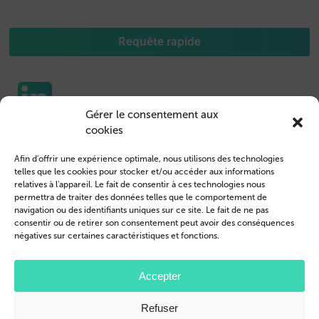
Requête rapide
Gérer le consentement aux
cookies
Etuis pour portable
Nous contacter
Afin d'offrir une expérience optimale, nous utilisons des technologies
Housse de Tablet
Connexion des clients
telles que les cookies pour stocker et/ou accéder aux informations
relatives à l'appareil. Le fait de consentir à ces technologies nous
Devenir revendeur
Mentions légales
permettra de traiter des données telles que le comportement de
navigation ou des identifiants uniques sur ce site. Le fait de ne pas
Profil de l’entreprise
Conditions générales
consentir ou de retirer son consentement peut avoir des conséquences
négatives sur certaines caractéristiques et fonctions.
Blog
Politique de confidentialité
© 2026 Brand.it
Accepter
Apple, iPhone, iPad, MagSafe et Airpod sont des marques d'Apple Inc.
Refuser
déposées aux États-Unis et dans d'autres pays et régions.