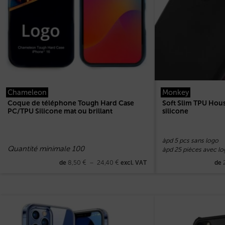
Chameleon
Monkey
Coque de téléphone Tough Hard Case
Soft Slim TPU Hou
PC/TPU Silicone mat ou brillant
silicone
àpd 5 pcs sans logo
Quantité minimale 100
àpd 25 pièces avec lo
8,50
€
–
24,40
€
de
excl. VAT
de