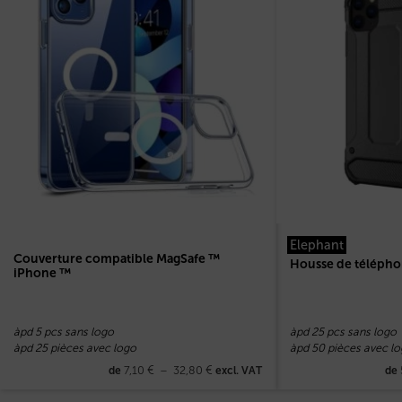
Elephant
Couverture compatible MagSafe ™
Housse de télépho
iPhone ™
àpd 5 pcs sans logo
àpd 25 pcs sans logo
àpd 25 pièces avec logo
àpd 50 pièces avec l
7,10
€
–
32,80
€
de
excl. VAT
de