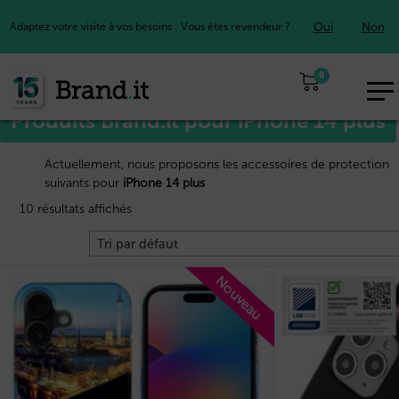
Oui
Non
Adaptez votre visite à vos besoins : Vous êtes revendeur ?
Accueil
Apple™
/
/ iPhone 14 plus
0
EUR
Produits Brand.it pour iPhone 14 plus
FR
Actuellement, nous proposons les accessoires de protection
suivants pour
iPhone 14 plus
10 résultats affichés
Nouveau