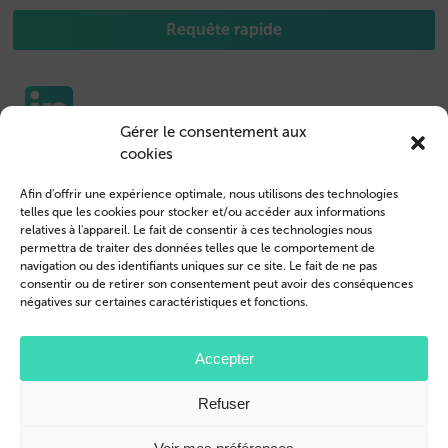
Requête rapide
Gérer le consentement aux
cookies
Etuis pour portable
Nous contacter
Afin d'offrir une expérience optimale, nous utilisons des technologies
Housse de Tablet
Connexion des clients
telles que les cookies pour stocker et/ou accéder aux informations
relatives à l'appareil. Le fait de consentir à ces technologies nous
Devenir revendeur
Mentions légales
permettra de traiter des données telles que le comportement de
navigation ou des identifiants uniques sur ce site. Le fait de ne pas
Profil de l’entreprise
Conditions générales
consentir ou de retirer son consentement peut avoir des conséquences
négatives sur certaines caractéristiques et fonctions.
Blog
Politique de confidentialité
© 2026 Brand.it
Accepter
Apple, iPhone, iPad, MagSafe et Airpod sont des marques d'Apple Inc.
Refuser
déposées aux États-Unis et dans d'autres pays et régions.
Samsung, le logo Samsung, Galaxy, et Galaxy Tab sont des marques déposées
de Samsung Electronics.