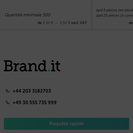
àpd 5 pièces (en stock
Quantité minimale 500
àpd 25 pièces (à co
2,50
€
–
3,50
€
de
excl. VAT
d
+44 203 3182703
+49 30 555 735 999
Requête rapide