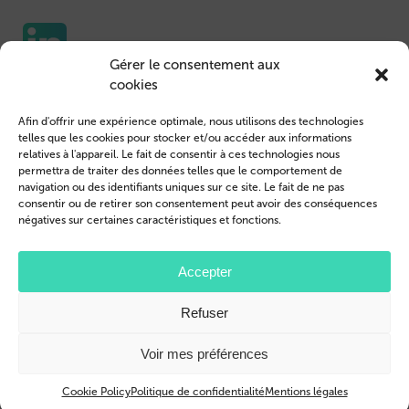
Gérer le consentement aux
cookies
Etuis pour portable
Nous contacter
Afin d'offrir une expérience optimale, nous utilisons des technologies
Housse de Tablet
Connexion des clients
telles que les cookies pour stocker et/ou accéder aux informations
relatives à l'appareil. Le fait de consentir à ces technologies nous
Devenir revendeur
Mentions légales
permettra de traiter des données telles que le comportement de
navigation ou des identifiants uniques sur ce site. Le fait de ne pas
Profil de l’entreprise
Conditions générales
consentir ou de retirer son consentement peut avoir des conséquences
négatives sur certaines caractéristiques et fonctions.
Blog
Politique de confidentialité
© 2026 Brand.it
Accepter
Apple, iPhone, iPad, MagSafe et Airpod sont des marques d'Apple Inc.
Refuser
déposées aux États-Unis et dans d'autres pays et régions.
Samsung, le logo Samsung, Galaxy, et Galaxy Tab sont des marques déposées
de Samsung Electronics.
Voir mes préférences
Cookie Policy
Politique de confidentialité
Mentions légales