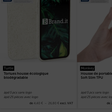
Turtle
Monkey
Tortues housse écologique
Housse de portabl
biodégradable
Soft Slim TPU
àpd 5 pcs sans logo
àpd 5 pcs sans logo
àpd 25 pièces avec logo
àpd 25 pièces avec lo
4,40
€
–
26,80
€
de
excl. VAT
de