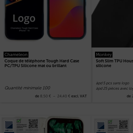
Chameleon
Monkey
Coque de téléphone Tough Hard Case
Soft Slim TPU Hou
PC/TPU Silicone mat ou brillant
silicone
àpd 5 pcs sans logo
Quantité minimale 100
àpd 25 pièces avec lo
8,50
€
–
24,40
€
de
excl. VAT
de