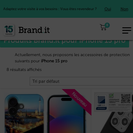
Oui
Non
Adaptez votre visite à vos besoins : Vous êtes revendeur ?
Accueil
Apple™
/
/ iPhone 15 pro
0
EUR
Produits Brand.it pour iPhone 15 pro
FR
Actuellement, nous proposons les accessoires de protection
suivants pour
iPhone 15 pro
8 résultats affichés
Nouveau