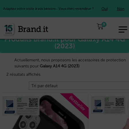
Oui
Non
Adaptez votre visite à vos besoins : Vous êtes revendeur ?
Accueil
Samsung™
/
/ Galaxy A14 4G (2023)
0
EUR
Produits Brand.it pour Galaxy A14 4G
FR
(2023)
Actuellement, nous proposons les accessoires de protection
suivants pour
Galaxy A14 4G (2023)
2 résultats affichés
Bestseller