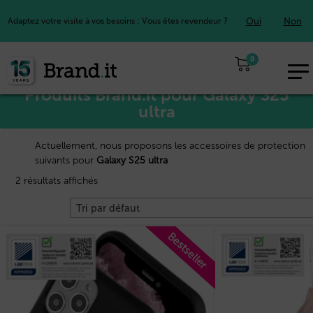
Oui
Non
Adaptez votre visite à vos besoins : Vous êtes revendeur ?
Accueil
Samsung™
/
/ Galaxy S25 ultra
0
EUR
Produits Brand.it pour Galaxy S25
FR
ultra
Actuellement, nous proposons les accessoires de protection
suivants pour
Galaxy S25 ultra
2 résultats affichés
Bestseller