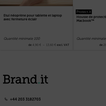
Protect.it
Etui néoprène pour tablette et laptop
Housse de protect
avec fermeture éclair
Macbook™
Quantité minimale 100
Quantité minimale
4,90
€
–
13,60
€
2
de
excl. VAT
de
+44 203 3182703