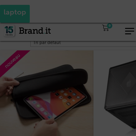
Oui
Non
Adaptez votre visite à vos besoins : Vous êtes revendeur ?
laptop
Accueil
/ Produits identifiés “laptop”
0
EUR
2 résultats affichés
FR
nouveau