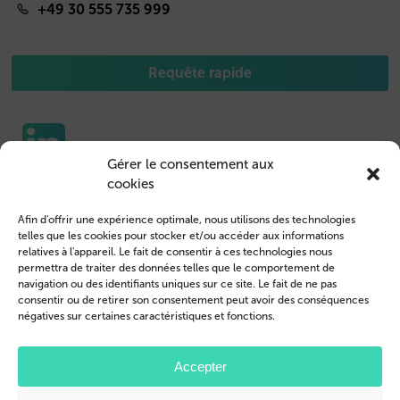
+49 30 555 735 999
Requête rapide
Gérer le consentement aux
cookies
Etuis pour portable
Nous contacter
Afin d'offrir une expérience optimale, nous utilisons des technologies
Housse de Tablet
Connexion des clients
telles que les cookies pour stocker et/ou accéder aux informations
relatives à l'appareil. Le fait de consentir à ces technologies nous
Devenir revendeur
Mentions légales
permettra de traiter des données telles que le comportement de
navigation ou des identifiants uniques sur ce site. Le fait de ne pas
Profil de l’entreprise
Conditions générales
consentir ou de retirer son consentement peut avoir des conséquences
négatives sur certaines caractéristiques et fonctions.
Blog
Politique de confidentialité
© 2026 Brand.it
Accepter
Apple, iPhone, iPad, MagSafe et Airpod sont des marques d'Apple Inc.