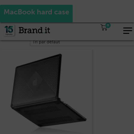
Oui
Non
Adaptez votre visite à vos besoins : Vous êtes revendeur ?
MacBook hard case
Accueil
/ Produits identifiés “MacBook hard case”
0
EUR
Voici le seul résultat
FR