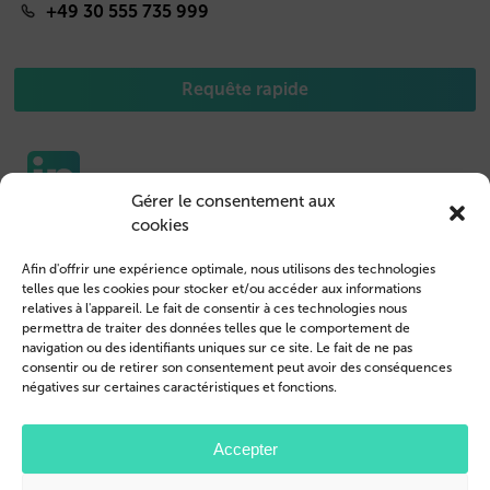
+49 30 555 735 999
Requête rapide
Gérer le consentement aux
cookies
Etuis pour portable
Nous contacter
Afin d'offrir une expérience optimale, nous utilisons des technologies
Housse de Tablet
Connexion des clients
telles que les cookies pour stocker et/ou accéder aux informations
relatives à l'appareil. Le fait de consentir à ces technologies nous
Devenir revendeur
Mentions légales
permettra de traiter des données telles que le comportement de
navigation ou des identifiants uniques sur ce site. Le fait de ne pas
Profil de l’entreprise
Conditions générales
consentir ou de retirer son consentement peut avoir des conséquences
négatives sur certaines caractéristiques et fonctions.
Blog
Politique de confidentialité
© 2026 Brand.it
Accepter
Apple, iPhone, iPad, MagSafe et Airpod sont des marques d'Apple Inc.