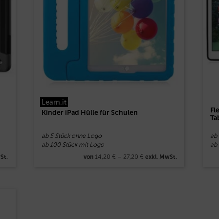
Learn.it
Fl
Kinder iPad Hülle für Schulen
Ta
ab 5 Stück ohne Logo
ab
ab 100 Stück mit Logo
ab
14,20
€
–
27,20
€
St.
von
exkl. MwSt.