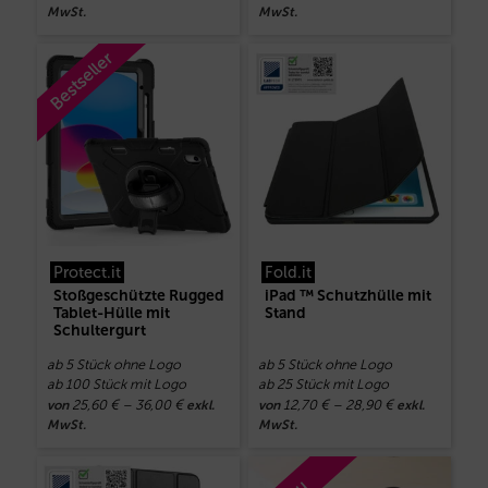
MwSt.
MwSt.
Bestseller
Protect.it
Fold.it
Stoßgeschützte Rugged
iPad ™ Schutzhülle mit
Tablet-Hülle mit
Stand
Schultergurt
ab 5 Stück ohne Logo
ab 5 Stück ohne Logo
ab 100 Stück mit Logo
ab 25 Stück mit Logo
25,60
€
–
36,00
€
12,70
€
–
28,90
€
von
exkl.
von
exkl.
MwSt.
MwSt.