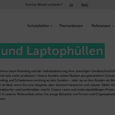
Ja
Nein
Sind Sie Wiederverkäufer?
Schutzhüllen
Themenboxen
Referenzen
 und Laptophüllen
hmen beim Branding und der Individualisierung ihrer jeweiligen Geräteschutzhül
d viele mehr produziert. Unsere Kunden ziehen Nutzen aus gebrandeten Schutzhül
s Branding und Schadensvermeidung an den Geräten – oder sie an ihre Kunden al
ie ist ideal, wenn Sie eine elegante, aber dennoch bequeme und robuste Tablet-Hül
 praktischer und komfortabler macht. Unsere rauen und widerstandsfähigen Protect
n unserer Referenliste sehen Sie einige Beispiele von Firmen und Organisationen
ten.