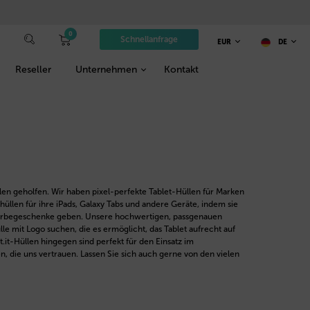
0
Schnellanfrage
EUR
DE
Reseller
Unternehmen
Kontakt
len geholfen. Wir haben pixel-perfekte Tablet-Hüllen für Marken
len für ihre iPads, Galaxy Tabs und andere Geräte, indem sie
s Werbegeschenke geben. Unsere hochwertigen, passgenauen
le mit Logo suchen, die es ermöglicht, das Tablet aufrecht auf
.it-Hüllen hingegen sind perfekt für den Einsatz im
, die uns vertrauen. Lassen Sie sich auch gerne von den vielen