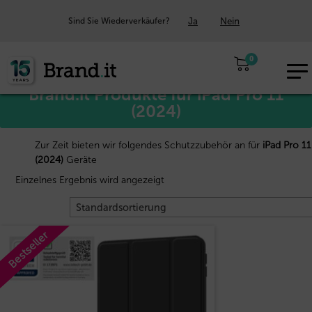
Ja
Nein
Sind Sie Wiederverkäufer?
Start
Apple™
/
/ iPad Pro 11 (2024)
0
EUR
Brand.it Produkte für iPad Pro 11
DE
(2024)
Zur Zeit bieten wir folgendes Schutzzubehör an für
iPad Pro 11
(2024)
Geräte
Einzelnes Ergebnis wird angezeigt
Bestseller