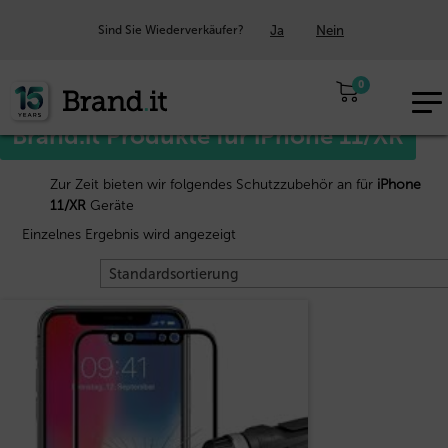
Ja
Nein
Sind Sie Wiederverkäufer?
Start
Apple™
/
/ iPhone 11/XR
0
EUR
Brand.it Produkte für iPhone 11/XR
DE
Zur Zeit bieten wir folgendes Schutzzubehör an für
iPhone
11/XR
Geräte
Einzelnes Ergebnis wird angezeigt