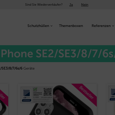
Ja
Nein
Sind Sie Wiederverkäufer?
Schutzhüllen
Themenboxen
Referenzen
 iPhone SE2/SE3/8/7/6s
/SE3/8/7/6s/6
Geräte
ller
Bestseller