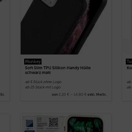
Monkey
Tu
Soft Slim TPU Silikon Handy Hülle
Ko
schwarz matt
ab 5 Stück ohne Logo
ab
ab 25 Stück mit Logo
ab
2,20
€
–
14,80
€
St.
von
exkl. MwSt.