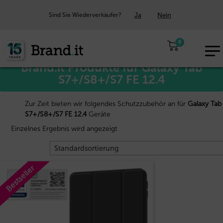
Ja
Nein
Sind Sie Wiederverkäufer?
Start
Samsung™
/
/ Galaxy Tab S7+/S8+/S7 FE 12.4
0
EUR
Brand.it Produkte für Galaxy Tab
DE
S7+/S8+/S7 FE 12.4
Zur Zeit bieten wir folgendes Schutzzubehör an für
Galaxy Tab
S7+/S8+/S7 FE 12.4
Geräte
Einzelnes Ergebnis wird angezeigt
Bestseller