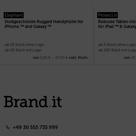
Elephant
Protect.it
Stoßgeschützte Rugged Handyhülle für
Robuste Tablet-Hü
iPhone ™ and Galaxy ™
für iPad ™ & Galax
ab 25 Stück ohne Logo
ab 5 Stück ohne Logo
ab 50 Stück mit Logo
ab 100 Stück mit Log
5,60
€
–
27,50
€
20
von
exkl. MwSt.
von
+49 30 555 735 999