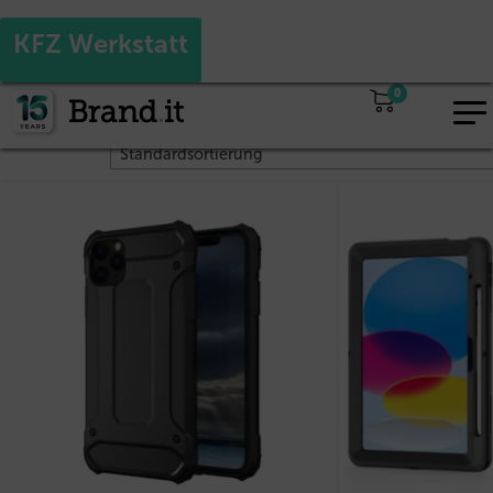
Ja
Nein
Sind Sie Wiederverkäufer?
KFZ Werkstatt
Start
/ Produkte verschlagwortet mit „KFZ Werkstatt“
0
EUR
Alle 3 Ergebnisse werden angezeigt
DE