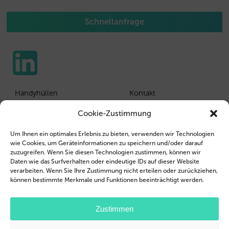
Schnellanfrage
Handyhüllen
Kontakt
Tablethüllen
Kunden Login
Cookie-Zustimmung
Wiederverkäufer
Impressum
Um Ihnen ein optimales Erlebnis zu bieten, verwenden wir Technologien
wie Cookies, um Geräteinformationen zu speichern und/oder darauf
Unternehmensprofil
AGB
zuzugreifen. Wenn Sie diesen Technologien zustimmen, können wir
Daten wie das Surfverhalten oder eindeutige IDs auf dieser Website
Jobs
Datenschutzerklärung
verarbeiten. Wenn Sie Ihre Zustimmung nicht erteilen oder zurückziehen,
können bestimmte Merkmale und Funktionen beeinträchtigt werden.
Blog
© 2026 Brand.it
Zustimmen
Apple, das Apple Logo, iPad, iPhone, MagSafe und Airpod sind Marken der