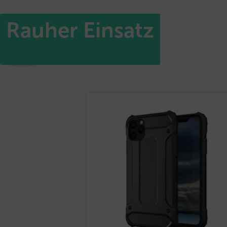
Rauher Einsatz
Start
/ Produkte verschlagwortet mit „Rauher Einsatz“
Alle 3 Ergebnisse werden angezeigt