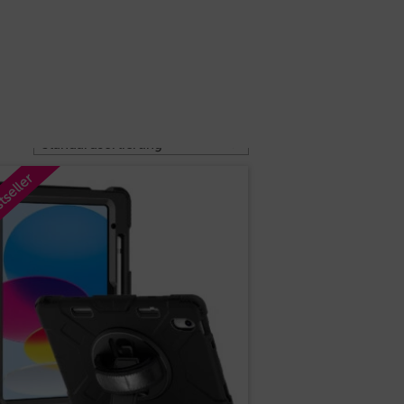
0
Schnellanfrage
EUR
DE
Reseller
Unternehmen
Kontakt
tseller