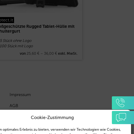
otect.it
oßgeschützte Rugged Tablet-Hülle mit
hultergurt
 5 Stück ohne Logo
 100 Stück mit Logo
25,60
€
–
36,00
€
von
exkl. MwSt.
Impressum
AGB
Datenschutzerklärung
Cookie-Zustimmung
n optimales Erlebnis zu bieten, verwenden wir Technologien wie Cookies,