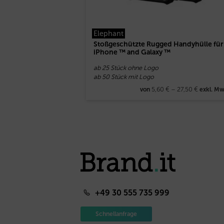
Elephant
Stoßgeschützte Rugged Handyhülle für
iPhone ™ and Galaxy ™
ab 25 Stück ohne Logo
ab 50 Stück mit Logo
5,60
€
–
27,50
€
von
exkl. Mw
+49 30 555 735 999
Schnellanfrage