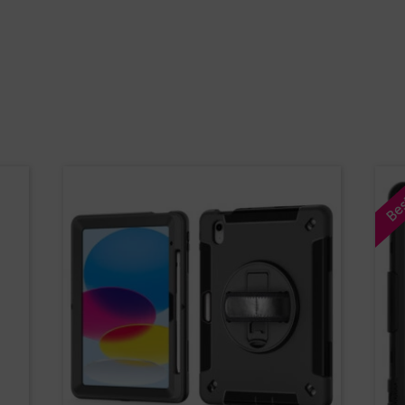
Ja
Nein
Sind Sie Wiederverkäufer?
Schutzhüllen
Themenboxen
Referenzen
Bes