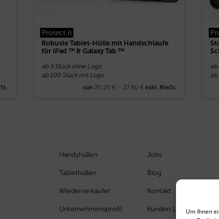
Protect.it
Pr
Robuste Tablet-Hülle mit Handschlaufe
St
für iPad ™ & Galaxy Tab ™
Sc
ab 5 Stück ohne Logo
ab
ab 100 Stück mit Logo
ab
20,20
€
–
27,60
€
St.
von
exkl. MwSt.
Handyhüllen
Jobs
Tablethüllen
Blog
Wiederverkäufer
Kontakt
Unternehmensprofil
Kunden Login
Um Ihnen ei