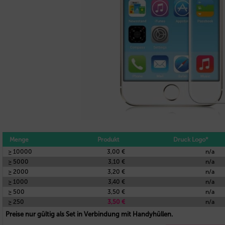
Menge
Produkt
Druck Logo*
≥ 10000
3,00 €
n/a
≥ 5000
3,10 €
n/a
≥ 2000
3,20 €
n/a
≥ 1000
3,40 €
n/a
≥ 500
3,50 €
n/a
≥ 250
3,50 €
n/a
Preise nur gültig als Set in Verbindung mit Handyhüllen.