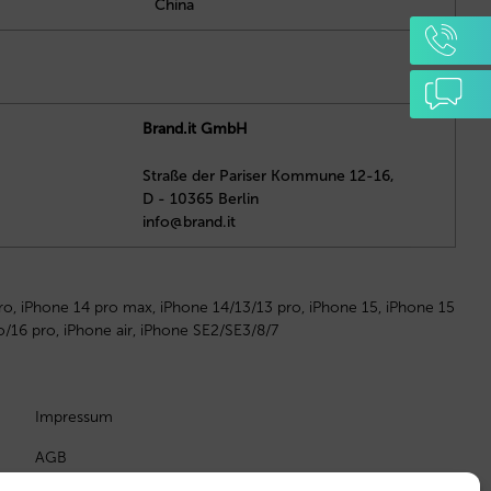
China
Brand.it GmbH
Straße der Pariser Kommune 12-16,
D - 10365 Berlin
info@brand.it
ro, iPhone 14 pro max, iPhone 14/13/13 pro, iPhone 15, iPhone 15
o/16 pro, iPhone air, iPhone SE2/SE3/8/7
Impressum
AGB