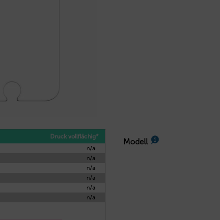
Druck vollflächig*
Modell
n/a
n/a
n/a
n/a
n/a
n/a