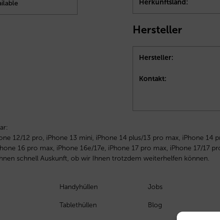
Herkunftsland:
ilable
Hersteller
Hersteller:
Kontakt:
ar:
one 12/12 pro, iPhone 13 mini, iPhone 14 plus/13 pro max, iPhone 14 p
iPhone 16 pro max, iPhone 16e/17e, iPhone 17 pro max, iPhone 17/17 pr
 Ihnen schnell Auskunft, ob wir Ihnen trotzdem weiterhelfen können.
Handyhüllen
Jobs
Tablethüllen
Blog