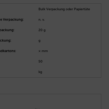
Bulk Verpackung oder Papiertüte
e Verpackung:
n. v.
rpackung:
20 g
ackung:
g
dkartons:
× mm
50
kg