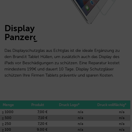
Display Schutzglas
Panzerglas 2.5D für Tablets
Das Displayschutzglas aus Echtglas ist die ideale Ergänzung zu
den Brand.it Tablet Hüllen, um zusätzlich auch das Display des
iPads vor Beschädigungen zu schützen. Eine Reparatur kostet
mindestens 199€ und dauert 10 Tage. Display Schutzgläser
schützen Ihre Firmen Tablets präventiv und sparen Kosten.
Menge
Produkt
Druck Logo*
Druck vollflächig*
≥ 1000
7,00 €
n/a
n/a
≥ 500
7,10 €
n/a
n/a
≥ 250
7,20 €
n/a
n/a
≥ 100
9,00 €
n/a
n/a