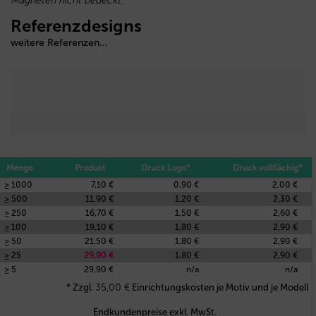
Magneten nicht bedeckt.
Referenzdesigns
weitere Referenzen...
Menge
Produkt
Druck Logo*
Druck vollflächig*
≥ 1000
7,10 €
0,90 €
2,00 €
≥ 500
11,90 €
1,20 €
2,30 €
≥ 250
16,70 €
1,50 €
2,60 €
≥ 100
19,10 €
1,80 €
2,90 €
≥ 50
21,50 €
1,80 €
2,90 €
≥ 25
29,90 €
1,80 €
2,90 €
≥ 5
29,90 €
n/a
n/a
35,00
€
* Zzgl.
Einrichtungskosten je Motiv und je Modell
Endkundenpreise exkl. MwSt.