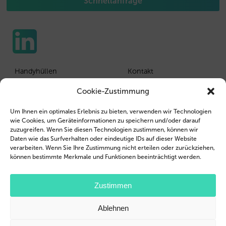
Schnellanfrage
Handyhüllen
Kontakt
Tablethüllen
Kunden Login
Cookie-Zustimmung
Wiederverkäufer
Impressum
Um Ihnen ein optimales Erlebnis zu bieten, verwenden wir Technologien
wie Cookies, um Geräteinformationen zu speichern und/oder darauf
Unternehmensprofil
AGB
zuzugreifen. Wenn Sie diesen Technologien zustimmen, können wir
Daten wie das Surfverhalten oder eindeutige IDs auf dieser Website
Jobs
Datenschutzerklärung
verarbeiten. Wenn Sie Ihre Zustimmung nicht erteilen oder zurückziehen,
können bestimmte Merkmale und Funktionen beeinträchtigt werden.
Blog
© 2026 Brand.it
Zustimmen
Apple, das Apple Logo, iPad, iPhone, MagSafe und Airpod sind Marken der
Ablehnen
Apple Inc., die in den USA und weiteren Ländern eingetragen sind.
Samsung, das Samsung-Logo, Galaxy, und Galaxy Tab sind eingetragene