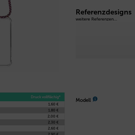
Referenzdesigns
weitere Referenzen...
Druck vollflächig*
Modell
1,60 €
1,80 €
2,00 €
2,30 €
2,60 €
2,90 €