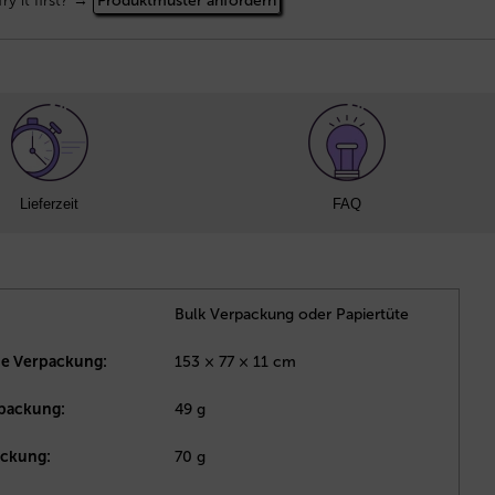
Try it first? →
Produktmuster anfordern
Lieferzeit
FAQ
Bulk Verpackung oder Papiertüte
e Verpackung:
153 × 77 × 11 cm
rpackung:
49 g
ackung:
70 g