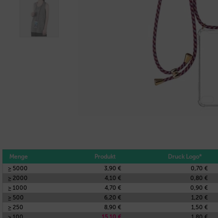
Menge
Produkt
Druck Logo*
≥ 5000
3,90 €
0,70 €
≥ 2000
4,10 €
0,80 €
≥ 1000
4,70 €
0,90 €
≥ 500
6,20 €
1,20 €
≥ 250
8,90 €
1,50 €
≥ 100
15,10 €
1,80 €