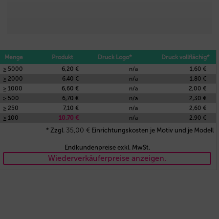
Menge
Produkt
Druck Logo*
Druck vollflächig*
≥ 5000
6,20 €
n/a
1,60 €
≥ 2000
6,40 €
n/a
1,80 €
≥ 1000
6,60 €
n/a
2,00 €
≥ 500
6,70 €
n/a
2,30 €
≥ 250
7,10 €
n/a
2,60 €
≥ 100
10,70 €
n/a
2,90 €
35,00
€
* Zzgl.
Einrichtungskosten je Motiv und je Modell
Endkundenpreise exkl. MwSt.
Wiederverkäuferpreise anzeigen.