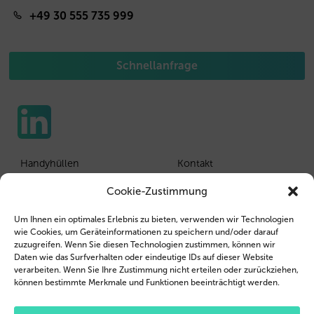
+49 30 555 735 999
Schnellanfrage
Handyhüllen
Kontakt
Tablethüllen
Kunden Login
Cookie-Zustimmung
Wiederverkäufer
Impressum
Um Ihnen ein optimales Erlebnis zu bieten, verwenden wir Technologien
wie Cookies, um Geräteinformationen zu speichern und/oder darauf
Unternehmensprofil
AGB
zuzugreifen. Wenn Sie diesen Technologien zustimmen, können wir
Daten wie das Surfverhalten oder eindeutige IDs auf dieser Website
Jobs
Datenschutzerklärung
verarbeiten. Wenn Sie Ihre Zustimmung nicht erteilen oder zurückziehen,
können bestimmte Merkmale und Funktionen beeinträchtigt werden.
Blog