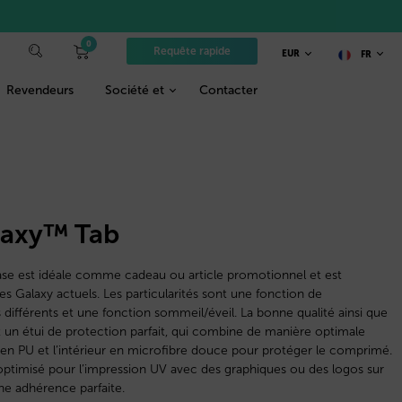
0
Requête rapide
EUR
FR
Revendeurs
Société et
Contacter
laxy™ Tab
ase est idéale comme cadeau ou article promotionnel et est
s Galaxy actuels. Les particularités sont une fonction de
différents et une fonction sommeil/éveil. La bonne qualité ainsi que
t un étui de protection parfait, qui combine de manière optimale
t en PU et l’intérieur en microfibre douce pour protéger le comprimé.
optimisé pour l’impression UV avec des graphiques ou des logos sur
ne adhérence parfaite.