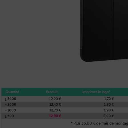
Quantité
Produit
Imprimer le logo*
≥ 5000
12,20 €
1,70 €
≥ 2000
12,40 €
1,80 €
≥ 1000
12,70 €
1,90 €
≥ 500
12,90 €
2,00 €
35,00
€
* Plus
de frais de montag