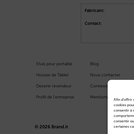
Fabricant:
Contact:
Etuis pour portable
Blog
Housse de Tablet
Nous contacter
Devenir revendeur
Connexion des clients
Profil de l’entreprise
Mentions légales
Afin d'offri
cookies pour
consentir à 
comportement
consentir o
© 2026 Brand.it
certaines ca