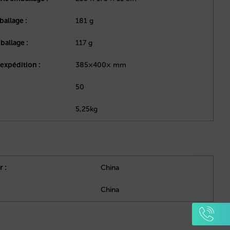
ballage :
181 g
ballage :
117 g
expédition :
385×400× mm
50
5,25kg
 :
China
China