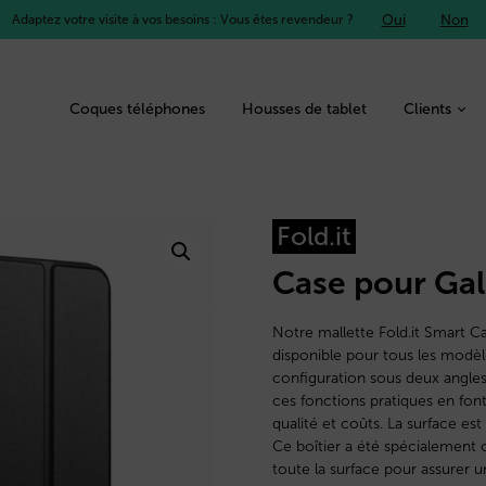
Oui
Non
Adaptez votre visite à vos besoins : Vous êtes revendeur ?
Coques téléphones
Housses de tablet
Clients
Fold.it
Case pour Ga
Notre mallette Fold.it Smart C
disponible pour tous les modèle
configuration sous deux angles 
ces fonctions pratiques en fon
qualité et coûts. La surface es
Ce boîtier a été spécialement 
toute la surface pour assurer u