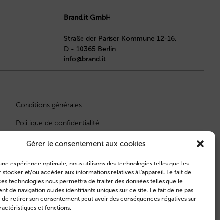
Brand.it GmbH
Straße der Pariser Kommune 12-16,
D - 10365 Berlin
info@brand.it
Conditions générales
Politique de confidentialité
Gérer le consentement aux cookies
r une expérience optimale, nous utilisons des technologies telles que les
 stocker et/ou accéder aux informations relatives à l'appareil. Le fait de
ces technologies nous permettra de traiter des données telles que le
 de navigation ou des identifiants uniques sur ce site. Le fait de ne pas
u de retirer son consentement peut avoir des conséquences négatives sur
ractéristiques et fonctions.