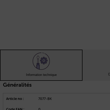
D
Information technique
Généralités
Article no :
7077-BK
Code EAN :
0