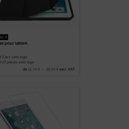
ld.it
se pour tablett
d 5 pcs sans logo
d 25 pièces avec logo
12,70
€
–
28,90
€
de
excl. VAT