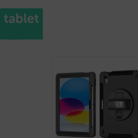
tablet
Accueil
/ Produits identifiés “tablet”
9 résultats affichés