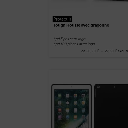
Protect.it
Tough Housse avec dragonne
àpd 5 pcs sans logo
àpd 100 pièces avec logo
20,20
€
–
27,60
€
de
excl. 