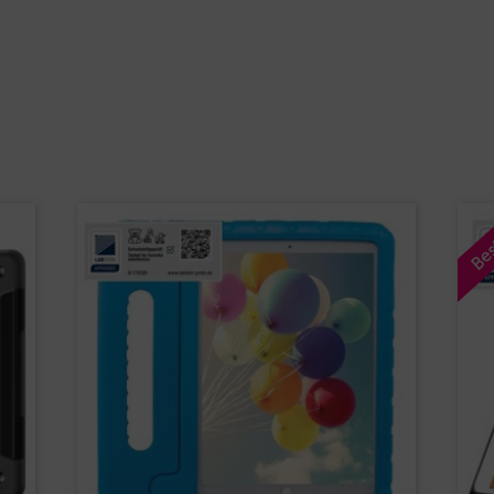
Oui
Non
Adaptez votre visite à vos besoins : Vous êtes revendeur ?
Coques téléphones
Housses de tablet
Clients
Bes