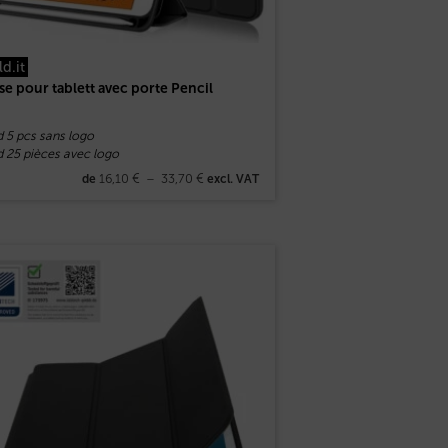
ld.it
se pour tablett avec porte Pencil
d 5 pcs sans logo
d 25 pièces avec logo
16,10
€
–
33,70
€
de
excl. VAT