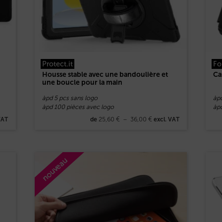
Protect.it
Fo
Housse stable avec une bandoulière et
Ca
une boucle pour la main
àpd 5 pcs sans logo
àp
àpd 100 pièces avec logo
àp
25,60
€
–
36,00
€
VAT
de
excl. VAT
nouveau