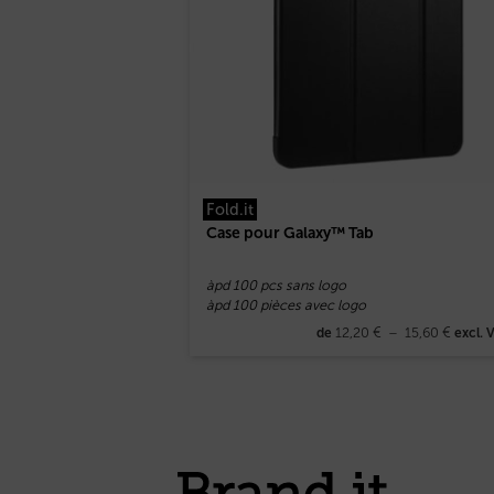
Fold.it
Case pour Galaxy™ Tab
àpd 100 pcs sans logo
àpd 100 pièces avec logo
12,20
€
–
15,60
€
de
excl. 