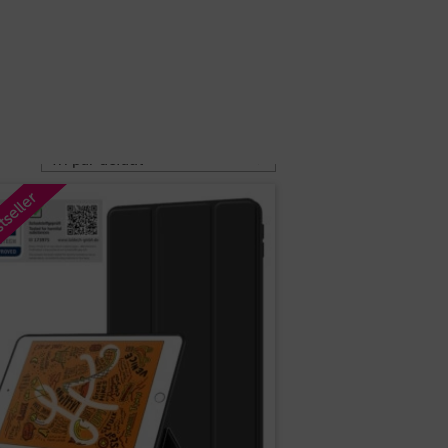
0
Requête rapide
EUR
FR
Revendeurs
Société et
Contacter
tseller