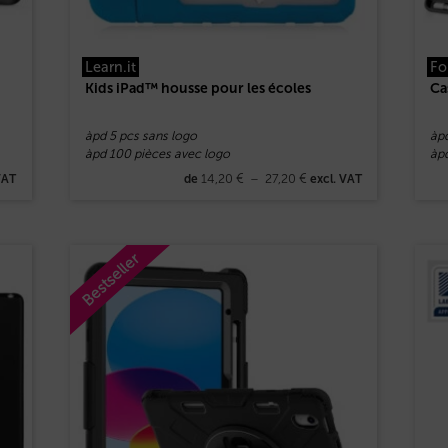
Learn.it
Fo
Kids iPad™ housse pour les écoles
Ca
àpd 5 pcs sans logo
àp
àpd 100 pièces avec logo
àp
14,20
€
–
27,20
€
VAT
de
excl. VAT
Bestseller