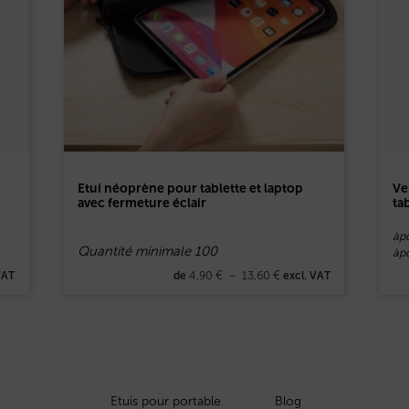
Etui néoprène pour tablette et laptop
Ve
avec fermeture éclair
ta
àpd
Quantité minimale 100
àp
4,90
€
–
13,60
€
VAT
de
excl. VAT
Etuis pour portable
Blog