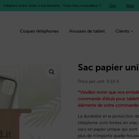
Oui
Non
Adaptez votre visite à vos besoins : Vous êtes revendeur ?
Coques téléphones
Housses de tablet
Clients
Sac papier un
Price per unit:
0,10
€
*Veuillez noter que nos emball
commande d’étuis pour tablette
éléments de votre commande.
La durabilité et la protection
téléphone sont livrées en vrac
sacs en papier unique qui sont
plus de n’importe quelle houss