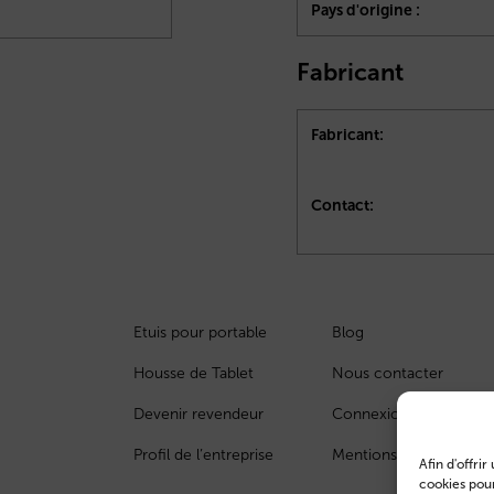
Pays d'origine :
Fabricant
Fabricant:
Contact:
Etuis pour portable
Blog
Housse de Tablet
Nous contacter
Devenir revendeur
Connexion des clients
Profil de l’entreprise
Mentions légales
Afin d'offri
cookies pour