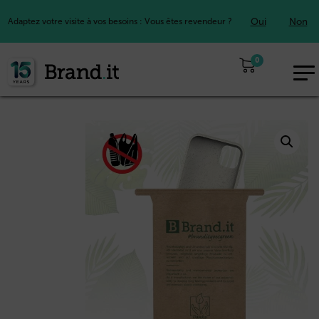
Oui
Non
Adaptez votre visite à vos besoins : Vous êtes revendeur ?
0
EUR
FR