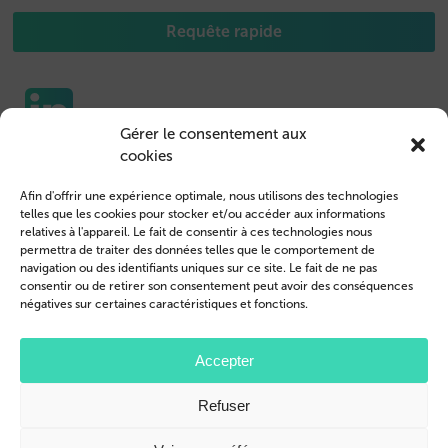
Requête rapide
Gérer le consentement aux
cookies
Etuis pour portable
Nous contacter
Afin d'offrir une expérience optimale, nous utilisons des technologies
Housse de Tablet
Connexion des clients
telles que les cookies pour stocker et/ou accéder aux informations
relatives à l'appareil. Le fait de consentir à ces technologies nous
Devenir revendeur
Mentions légales
permettra de traiter des données telles que le comportement de
navigation ou des identifiants uniques sur ce site. Le fait de ne pas
Profil de l’entreprise
Conditions générales
consentir ou de retirer son consentement peut avoir des conséquences
négatives sur certaines caractéristiques et fonctions.
Blog
Politique de confidentialité
© 2026 Brand.it
Accepter
Apple, iPhone, iPad, MagSafe et Airpod sont des marques d'Apple Inc.
Refuser
déposées aux États-Unis et dans d'autres pays et régions.
Samsung, le logo Samsung, Galaxy, et Galaxy Tab sont des marques déposées
de Samsung Electronics.