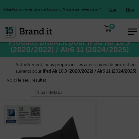
Oui
Non
Adaptez votre visite à vos besoins : Vous êtes revendeur ?
Accueil
Apple™
/
/ iPad Air 10.9 (2020/2022) / Air6 11 (2024/2025)
0
EUR
Produits Brand.it pour iPad Air 10.9
FR
(2020/2022) / Air6 11 (2024/2025)
Actuellement, nous proposons les accessoires de protection
suivants pour
iPad Air 10.9 (2020/2022) / Air6 11 (2024/2025)
Voici le seul résultat