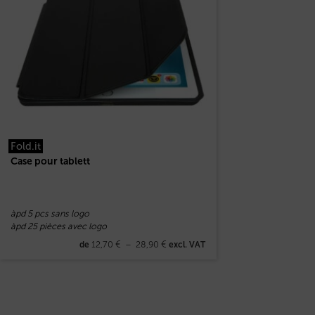
Fold.it
Case pour tablett
àpd 5 pcs sans logo
àpd 25 pièces avec logo
12,70
€
–
28,90
€
de
excl. VAT