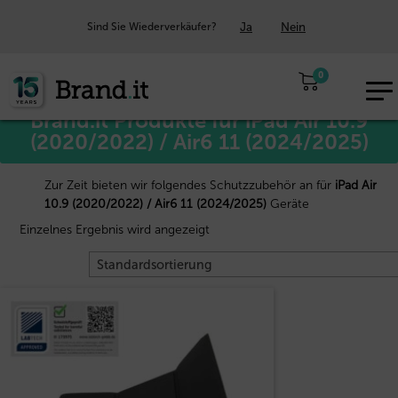
Ja
Nein
Sind Sie Wiederverkäufer?
Start
Apple™
/
/ iPad Air 10.9 (2020/2022) / Air6 11 (2024/2025)
0
EUR
Brand.it Produkte für iPad Air 10.9
DE
(2020/2022) / Air6 11 (2024/2025)
Zur Zeit bieten wir folgendes Schutzzubehör an für
iPad Air
10.9 (2020/2022) / Air6 11 (2024/2025)
Geräte
Einzelnes Ergebnis wird angezeigt