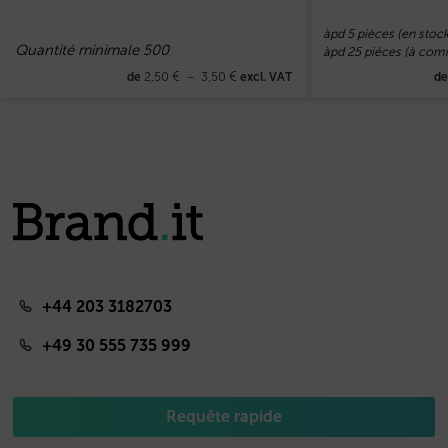
àpd 5 pièces (en stock
Quantité minimale 500
àpd 25 pièces (à co
2,50
€
–
3,50
€
de
excl. VAT
d
+44 203 3182703
+49 30 555 735 999
Requête rapide