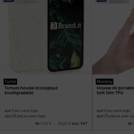
Turtle
Monkey
Tortues housse écologique
Housse de portabl
biodégradable
Soft Slim TPU
àpd 5 pcs sans logo
àpd 5 pcs sans logo
àpd 25 pièces avec logo
àpd 25 pièces avec lo
4,40
€
–
26,80
€
de
excl. VAT
de