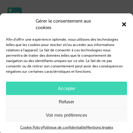
Gérer le consentement aux
cookies
Etuis pour portable
Nous contacter
Afin d'offrir une expérience optimale, nous utilisons des technologies
Housse de Tablet
Connexion des clients
telles que les cookies pour stocker et/ou accéder aux informations
relatives à l'appareil. Le fait de consentir à ces technologies nous
Devenir revendeur
Mentions légales
permettra de traiter des données telles que le comportement de
navigation ou des identifiants uniques sur ce site. Le fait de ne pas
Profil de l’entreprise
Conditions générales
consentir ou de retirer son consentement peut avoir des conséquences
négatives sur certaines caractéristiques et fonctions.
Blog
Politique de confidentialité
© 2026 Brand.it
Accepter
Apple, iPhone, iPad, MagSafe et Airpod sont des marques d'Apple Inc.
Refuser
déposées aux États-Unis et dans d'autres pays et régions.
Samsung, le logo Samsung, Galaxy, et Galaxy Tab sont des marques déposées
de Samsung Electronics.
Voir mes préférences
Cookie Policy
Politique de confidentialité
Mentions légales