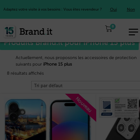
Oui
Non
Adaptez votre visite à vos besoins : Vous êtes revendeur ?
Accueil
Apple™
/
/ iPhone 15 plus
0
EUR
Produits Brand.it pour iPhone 15 plus
FR
Actuellement, nous proposons les accessoires de protection
suivants pour
iPhone 15 plus
8 résultats affichés
Nouveau