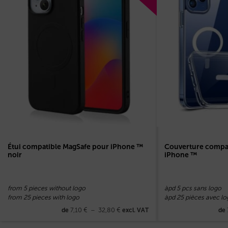
Étui compatible MagSafe pour iPhone ™
Couverture compa
noir
iPhone ™
from 5 pieces without logo
àpd 5 pcs sans logo
from 25 pieces with logo
àpd 25 pièces avec lo
7,10
€
–
32,80
€
de
excl. VAT
de