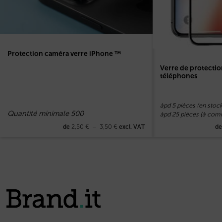
Protection caméra verre iPhone ™
Verre de protectio
téléphones
àpd 5 pièces (en stock
Quantité minimale 500
àpd 25 pièces (à co
2,50
€
–
3,50
€
de
excl. VAT
d