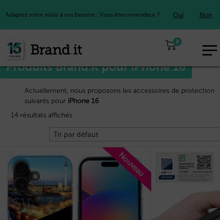
Oui
Non
Adaptez votre visite à vos besoins : Vous êtes revendeur ?
Accueil
Apple™
/
/ iPhone 16
0
EUR
Produits Brand.it pour iPhone 16
FR
Actuellement, nous proposons les accessoires de protection
suivants pour
iPhone 16
14 résultats affichés
Nouveau