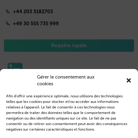
+44 203 3182703
+49 30 555 735 999
Requête rapide
Gérer le consentement aux
cookies
Etuis pour portable
Nous contacter
Afin d'offrir une expérience optimale, nous utilisons des technologies
Housse de Tablet
Connexion des clients
telles que les cookies pour stocker et/ou accéder aux informations
relatives à l'appareil. Le fait de consentir à ces technologies nous
Devenir revendeur
Mentions légales
permettra de traiter des données telles que le comportement de
navigation ou des identifiants uniques sur ce site. Le fait de ne pas
Profil de l’entreprise
Conditions générales
consentir ou de retirer son consentement peut avoir des conséquences
négatives sur certaines caractéristiques et fonctions.
Blog
Politique de confidentialité