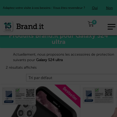
Oui
Non
Adaptez votre visite à vos besoins : Vous êtes revendeur ?
Accueil
Samsung™
/
/ Galaxy S24 ultra
0
EUR
Produits Brand.it pour Galaxy S24
FR
ultra
Actuellement, nous proposons les accessoires de protection
suivants pour
Galaxy S24 ultra
2 résultats affichés
Bestseller