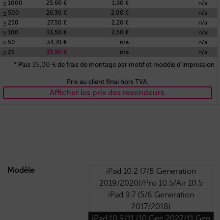
≥ 1000
25,60 €
1,90 €
n/a
≥ 500
26,30 €
2,00 €
n/a
≥ 250
27,50 €
2,20 €
n/a
≥ 100
33,50 €
2,50 €
n/a
≥ 50
34,70 €
n/a
n/a
≥ 25
35,90 €
n/a
n/a
35,00
€
* Plus
de frais de montage par motif et modèle d'impression
Prix au client final hors TVA.
Afficher les prix des revendeurs.
Modèle
iPad 10.2 (7/8 Generation
2019/2020)/Pro 10.5/Air 10.5
iPad 9.7 (5/6 Generation
2017/2018)
iPad 10.9/11 (10 Gen 2022/11 Gen