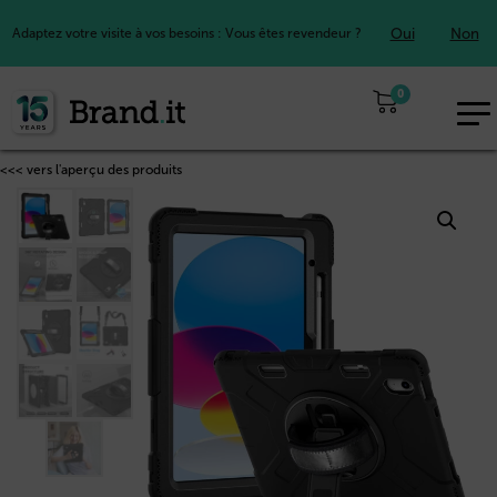
Oui
Non
Adaptez votre visite à vos besoins : Vous êtes revendeur ?
0
EUR
FR
<<< vers l'aperçu des produits