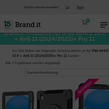
Ja
Nein
Sind Sie Wiederverkäufer?
Start
Apple™
/
/ iPad Air4/5 10.9 + Air6 11 (2024/2025)+ Pro 11
0
EUR
Brand.it Produkte für iPad Air4/5 10.9
DE
+ Air6 11 (2024/2025)+ Pro 11
Zur Zeit bieten wir folgendes Schutzzubehör an für
iPad Air4/5
10.9 + Air6 11 (2024/2025)+ Pro 11
Geräte
Alle 3 Ergebnisse werden angezeigt
Bestseller