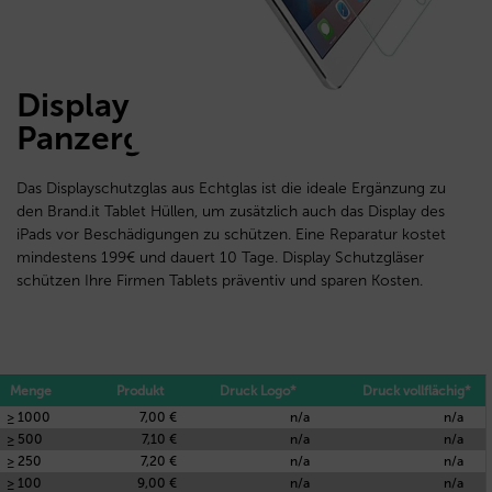
Display Schutzglas
Panzerglas 2.5D für Tablets
Das Displayschutzglas aus Echtglas ist die ideale Ergänzung zu
den Brand.it Tablet Hüllen, um zusätzlich auch das Display des
iPads vor Beschädigungen zu schützen. Eine Reparatur kostet
mindestens 199€ und dauert 10 Tage. Display Schutzgläser
schützen Ihre Firmen Tablets präventiv und sparen Kosten.
Menge
Produkt
Druck Logo*
Druck vollflächig*
≥ 1000
7,00 €
n/a
n/a
≥ 500
7,10 €
n/a
n/a
≥ 250
7,20 €
n/a
n/a
≥ 100
9,00 €
n/a
n/a