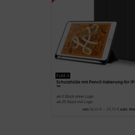
Fold.it
Schutzhülle mit Pencil Halterung für i
™
ab 5 Stück ohne Logo
ab 25 Stück mit Logo
16,10
€
–
33,70
€
von
exkl. Mw