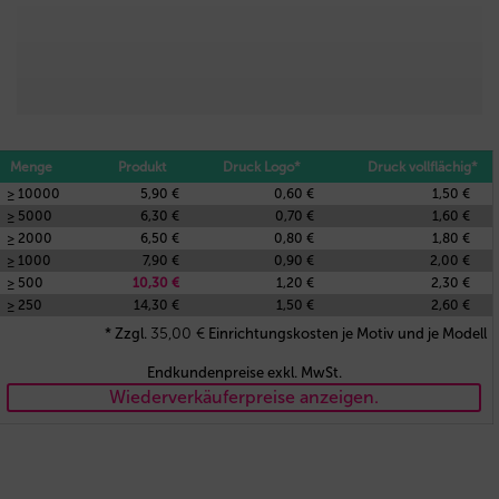
Menge
Produkt
Druck Logo*
Druck vollflächig*
≥ 10000
5,90 €
0,60 €
1,50 €
≥ 5000
6,30 €
0,70 €
1,60 €
≥ 2000
6,50 €
0,80 €
1,80 €
≥ 1000
7,90 €
0,90 €
2,00 €
≥ 500
10,30 €
1,20 €
2,30 €
≥ 250
14,30 €
1,50 €
2,60 €
35,00
€
* Zzgl.
Einrichtungskosten je Motiv und je Modell
Endkundenpreise exkl. MwSt.
Wiederverkäuferpreise anzeigen.