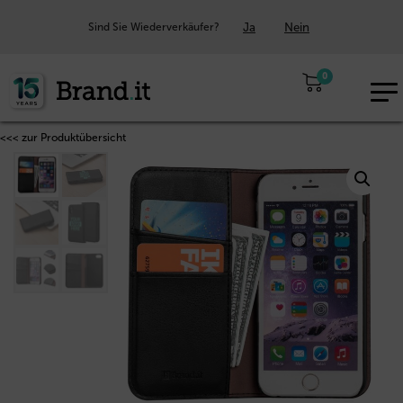
Ja
Nein
Sind Sie Wiederverkäufer?
0
EUR
DE
<<< zur Produktübersicht