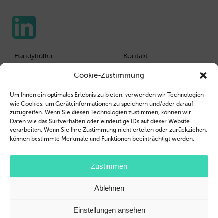
Handyhüllen
Kontakt
Tablethüllen
Kunden Login
Cookie-Zustimmung
Wiederverkäufer
Impressum
Um Ihnen ein optimales Erlebnis zu bieten, verwenden wir Technologien
wie Cookies, um Geräteinformationen zu speichern und/oder darauf
Unternehmensprofil
AGB
zuzugreifen. Wenn Sie diesen Technologien zustimmen, können wir
Daten wie das Surfverhalten oder eindeutige IDs auf dieser Website
Jobs
Datenschutzerklärung
verarbeiten. Wenn Sie Ihre Zustimmung nicht erteilen oder zurückziehen,
können bestimmte Merkmale und Funktionen beeinträchtigt werden.
Blog
© 2026 Brand.it
Zustimmen
Apple, das Apple Logo, iPad, iPhone, MagSafe und Airpod sind Marken der
Ablehnen
Apple Inc., die in den USA und weiteren Ländern eingetragen sind.
Samsung, das Samsung-Logo, Galaxy, und Galaxy Tab sind eingetragene
Warenzeichen von Samsung Electronics.
Einstellungen ansehen