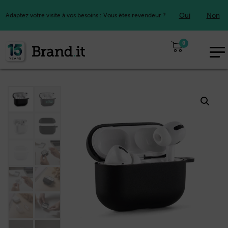
Oui
Non
Adaptez votre visite à vos besoins : Vous êtes revendeur ?
0
EUR
FR