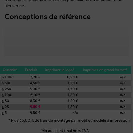
bienvenue.
Conceptions de référence
Quantité
Produit
Imprimer le logo*
Imprimer en grand format*
≥ 1000
3,70 €
0,90 €
n/a
≥ 500
4,50 €
1,20 €
n/a
≥ 250
5,00 €
1,50 €
n/a
≥ 100
6,10 €
1,80 €
n/a
≥ 50
8,30 €
1,80 €
n/a
≥ 25
9,50 €
1,80 €
n/a
≥ 5
9,50 €
n/a
n/a
35,00
€
* Plus
de frais de montage par motif et modèle d'impression
Prix au client final hors TVA.