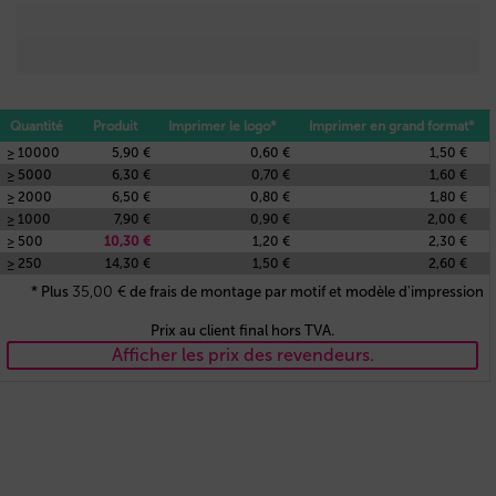
Quantité
Produit
Imprimer le logo*
Imprimer en grand format*
≥ 10000
5,90 €
0,60 €
1,50 €
≥ 5000
6,30 €
0,70 €
1,60 €
≥ 2000
6,50 €
0,80 €
1,80 €
≥ 1000
7,90 €
0,90 €
2,00 €
≥ 500
10,30 €
1,20 €
2,30 €
≥ 250
14,30 €
1,50 €
2,60 €
35,00
€
* Plus
de frais de montage par motif et modèle d'impression
Prix au client final hors TVA.
Afficher les prix des revendeurs.