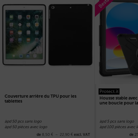
Protect.it
Couverture arrière du TPU pour les
Housse stable avec
tablettes
une boucle pour l
àpd 50 pcs sans logo
àpd 5 pcs sans logo
àpd 50 pièces avec logo
àpd 100 pièces avec 
8,50
€
–
22,90
€
2
de
excl. VAT
de