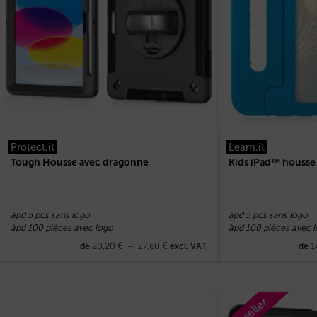
Protect.it
Learn.it
Tough Housse avec dragonne
Kids iPad™ housse 
àpd 5 pcs sans logo
àpd 5 pcs sans logo
àpd 100 pièces avec logo
àpd 100 pièces avec 
20,20
€
–
27,60
€
1
de
excl. VAT
de
Bestseller