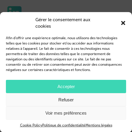
Gérer le consentement aux
cookies
Etuis pour portable
Nous contacter
Afin d'offrir une expérience optimale, nous utilisons des technologies
Housse de Tablet
Connexion des clients
telles que les cookies pour stocker et/ou accéder aux informations
relatives à l'appareil. Le fait de consentir à ces technologies nous
Devenir revendeur
Mentions légales
permettra de traiter des données telles que le comportement de
navigation ou des identifiants uniques sur ce site. Le fait de ne pas
Profil de l’entreprise
Conditions générales
consentir ou de retirer son consentement peut avoir des conséquences
négatives sur certaines caractéristiques et fonctions.
Blog
Politique de confidentialité
© 2026 Brand.it
Accepter
Apple, iPhone, iPad, MagSafe et Airpod sont des marques d'Apple Inc.
Refuser
déposées aux États-Unis et dans d'autres pays et régions.
Samsung, le logo Samsung, Galaxy, et Galaxy Tab sont des marques déposées
de Samsung Electronics.
Voir mes préférences
Cookie Policy
Politique de confidentialité
Mentions légales