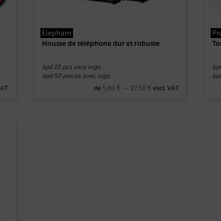
Elephant
Pr
Housse de téléphone dur et robuste
To
àpd 25 pcs sans logo
àp
àpd 50 pièces avec logo
àp
5,60
€
–
27,50
€
VAT
de
excl. VAT