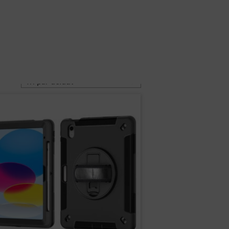
0
Requête rapide
EUR
FR
Revendeurs
Société et
Contacter