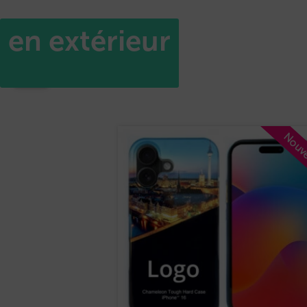
en extérieur
Accueil
/ Produits identifiés “en extérieur”
4 résultats affichés
Nouv