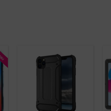
Oui
Non
Adaptez votre visite à vos besoins : Vous êtes revendeur ?
Coques téléphones
Housses de tablet
Clients
eau