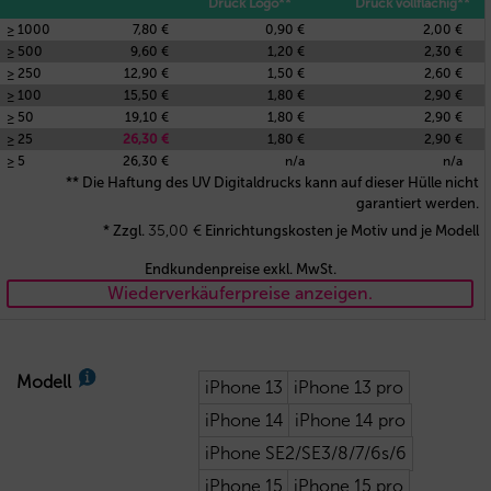
Druck Logo**
Druck vollflächig**
≥ 1000
7,80 €
0,90 €
2,00 €
≥ 500
9,60 €
1,20 €
2,30 €
≥ 250
12,90 €
1,50 €
2,60 €
≥ 100
15,50 €
1,80 €
2,90 €
≥ 50
19,10 €
1,80 €
2,90 €
≥ 25
26,30 €
1,80 €
2,90 €
≥ 5
26,30 €
n/a
n/a
** Die Haftung des UV Digitaldrucks kann auf dieser Hülle nicht
garantiert werden.
35,00
€
* Zzgl.
Einrichtungskosten je Motiv und je Modell
Endkundenpreise exkl. MwSt.
Wiederverkäuferpreise anzeigen.
Modell
iPhone 13
iPhone 13 pro
iPhone 14
iPhone 14 pro
iPhone SE2/SE3/8/7/6s/6
iPhone 15
iPhone 15 pro