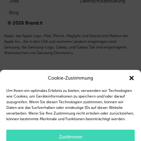
Jobs
Datenschutzerklärung
Blog
© 2026 Brand.it
Apple, das Apple Logo, iPad, iPhone, MagSafe und Airpod sind Marken der
Apple Inc., die in den USA und weiteren Ländern eingetragen sind.
Samsung, das Samsung-Logo, Galaxy, und Galaxy Tab sind eingetragene
Warenzeichen von Samsung Electronics.
Cookie-Zustimmung
Um Ihnen ein optimales Erlebnis zu bieten, verwenden wir Technologien
wie Cookies, um Geräteinformationen zu speichern und/oder darauf
zuzugreifen. Wenn Sie diesen Technologien zustimmen, können wir
Daten wie das Surfverhalten oder eindeutige IDs auf dieser Website
verarbeiten. Wenn Sie Ihre Zustimmung nicht erteilen oder zurückziehen,
können bestimmte Merkmale und Funktionen beeinträchtigt werden.
Zustimmen