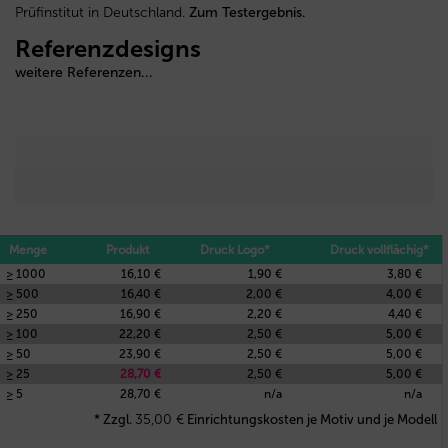
Prüfinstitut in Deutschland.
Zum Testergebnis.
Referenzdesigns
weitere Referenzen...
Menge
Produkt
Druck Logo*
Druck vollflächig*
≥ 1000
16,10 €
1,90 €
3,80 €
≥ 500
16,40 €
2,00 €
4,00 €
≥ 250
16,90 €
2,20 €
4,40 €
≥ 100
22,20 €
2,50 €
5,00 €
≥ 50
23,90 €
2,50 €
5,00 €
≥ 25
28,70 €
2,50 €
5,00 €
≥ 5
28,70 €
n/a
n/a
35,00
€
* Zzgl.
Einrichtungskosten je Motiv und je Modell