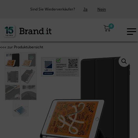
Ja
Nein
Sind Sie Wiederverkäufer?
0
EUR
DE
<<< zur Produktübersicht